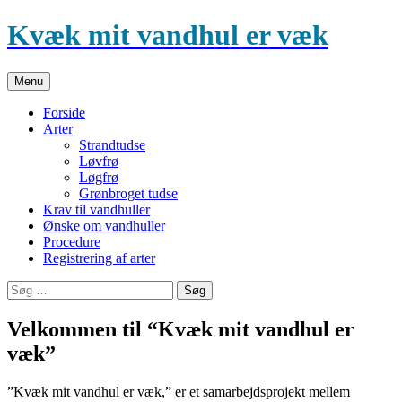
Hop
Kvæk mit vandhul er væk
til
indhold
Menu
Forside
Arter
Strandtudse
Løvfrø
Løgfrø
Grønbroget tudse
Krav til vandhuller
Ønske om vandhuller
Procedure
Registrering af arter
Søg
efter:
Velkommen til “Kvæk mit vandhul er
væk”
”Kvæk mit vandhul er væk,” er et samarbejdsprojekt mellem