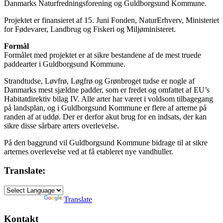
Danmarks Naturfredningsforening og Guldborgsund Kommune.
Projektet er finansieret af 15. Juni Fonden, NaturErhverv, Ministeriet
for Fødevarer, Landbrug og Fiskeri og Miljøministeret.
Formål
Formålet med projektet er at sikre bestandene af de mest truede
paddearter i Guldborgsund Kommune.
Strandtudse, Løvfrø, Løgfrø og Grønbroget tudse er nogle af
Danmarks mest sjældne padder, som er fredet og omfattet af EU’s
Habitatdirektiv bilag IV. Alle arter har været i voldsom tilbagegang
på landsplan, og i Guldborgsund Kommune er flere af arterne på
randen af at uddø. Der er derfor akut brug for en indsats, der kan
sikre disse sårbare arters overlevelse.
På den baggrund vil Guldborgsund Kommune bidrage til at sikre
arternes overlevelse ved at få etableret nye vandhuller.
Translate:
Powered by
Translate
Kontakt