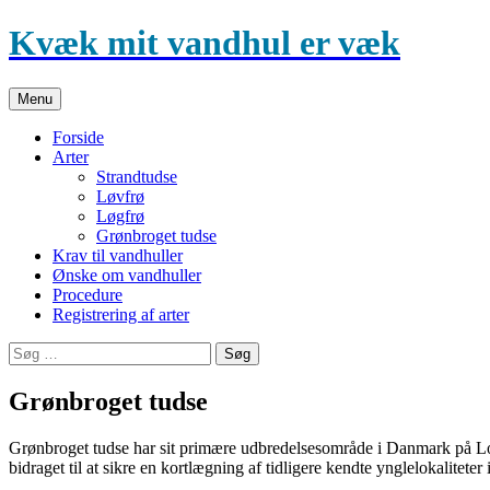
Hop
Kvæk mit vandhul er væk
til
indhold
Menu
Forside
Arter
Strandtudse
Løvfrø
Løgfrø
Grønbroget tudse
Krav til vandhuller
Ønske om vandhuller
Procedure
Registrering af arter
Søg
efter:
Grønbroget tudse
Grønbroget tudse har sit primære udbredelsesområde i Danmark på Lo
bidraget til at sikre en kortlægning af tidligere kendte ynglelokaliteter