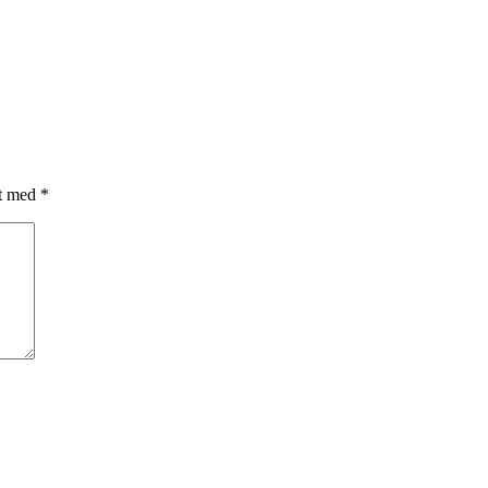
et med
*