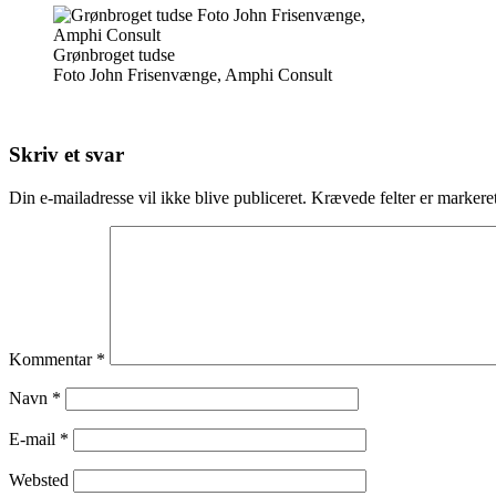
Grønbroget tudse
Foto John Frisenvænge, Amphi Consult
Skriv et svar
Din e-mailadresse vil ikke blive publiceret.
Krævede felter er marker
Kommentar
*
Navn
*
E-mail
*
Websted