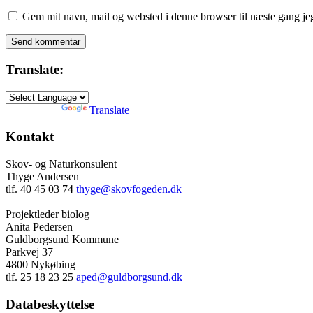
Gem mit navn, mail og websted i denne browser til næste gang j
Translate:
Powered by
Translate
Kontakt
Skov- og Naturkonsulent
Thyge Andersen
tlf. 40 45 03 74
thyge@skovfogeden.dk
Projektleder biolog
Anita Pedersen
Guldborgsund Kommune
Parkvej 37
4800 Nykøbing
tlf. 25 18 23 25
aped@guldborgsund.dk
Databeskyttelse