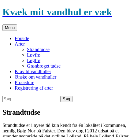
Hop
Kvæk mit vandhul er væk
til
indhold
Menu
Forside
Arter
Strandtudse
Løvfrø
Løgfrø
Grønbroget tudse
Krav til vandhuller
Ønske om vandhuller
Procedure
Registrering af arter
Søg
efter:
Strandtudse
Strandtudse er i nyere tid kun kendt fra én lokalitet i kommunen,
nemlig Bøtø Nor på Falster. Den blev dog i 2012 udsat på et
strandengsområde på det sydlige Lolland. På hele Lolland-Falster